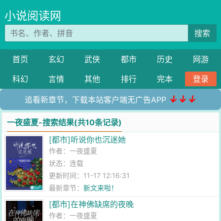
小说阅读网
搜索
首页
玄幻
武侠
都市
历史
网游
科幻
言情
其他
排行
完本
登录
↓↓↓
追看新章节，下载本站客户端无广告APP
一夜盛夏-搜索结果(共10条记录)
[都市]听说你也沉迷她
作者：
一夜盛夏
状态：连载
更新时间：11-17 12:16:31
最新章节：
新文来啦！
[都市]在神佛缺席的夜晚
作者：
一夜盛夏