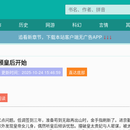
市
历史
网游
科幻
言情
追看新章节，下载本站客户端无广告APP
↓↓↓
顾皇后开始
更新时间：2025-10-24 15:46:59
直达底部
阅读
亿点问题。低调签到三年，准备苟到无敌再出山时，金手指刷新了。进京
外发现皇帝女儿身，偶然听皇后倾诉忧愁。撞破皇太贵妃与人密谋，被太后当