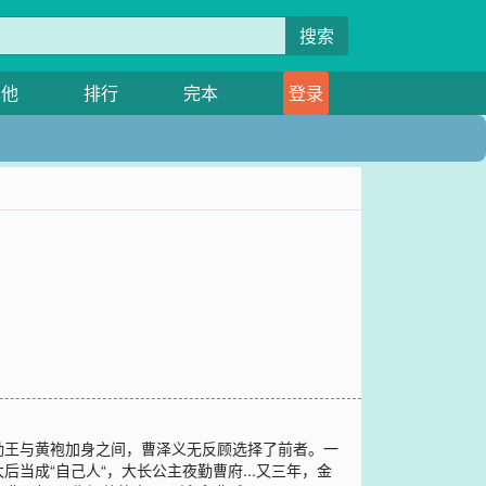
搜索
其他
排行
完本
登录
勤王与黄袍加身之间，曹泽义无反顾选择了前者。一
成“自己人“，大长公主夜勤曹府...又三年，金