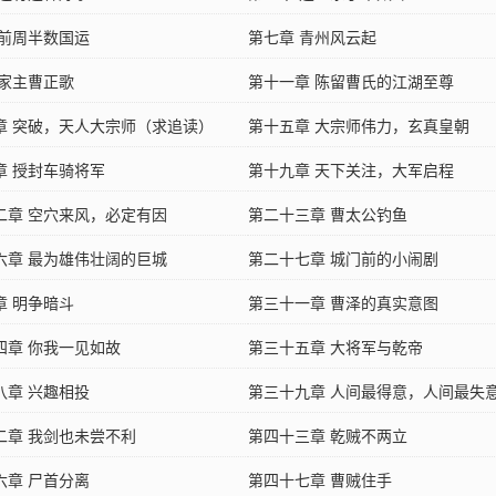
 前周半数国运
第七章 青州风云起
 家主曹正歌
第十一章 陈留曹氏的江湖至尊
章 突破，天人大宗师（求追读）
第十五章 大宗师伟力，玄真皇朝
章 授封车骑将军
第十九章 天下关注，大军启程
二章 空穴来风，必定有因
第二十三章 曹太公钓鱼
六章 最为雄伟壮阔的巨城
第二十七章 城门前的小闹剧
章 明争暗斗
第三十一章 曹泽的真实意图
四章 你我一见如故
第三十五章 大将军与乾帝
八章 兴趣相投
第三十九章 人间最得意，人间最失
二章 我剑也未尝不利
第四十三章 乾贼不两立
六章 尸首分离
第四十七章 曹贼住手