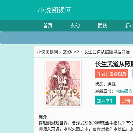
小说阅读网
首页
玄幻
武侠
都
小说阅读网
>
玄幻小说
> 长生武道从照顾皇后开始
长生武道从照
作者：
乘虚御风
状态：连载
最新章节：
完结感言
加入书架
点击
简介：
穿越到游戏世界，曹泽发现他的游戏金手指似乎有
脚踏入京城，水深火热之中，曹泽想要浑水摸鱼。意