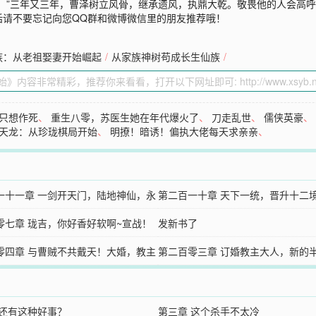
！”三年又三年，曹泽树立风骨，继承遗风，执鼎大乾。敬畏他的人会高呼“
话请不要忘记向您QQ群和微博微信里的朋友推荐哦！
族：从老祖娶妻开始崛起
/
从家族神树苟成长生仙族
/
只想作死
、
重生八零，苏医生她在年代爆火了
、
刀走乱世
、
儒侠英豪
天龙：从珍珑棋局开始
、
明撩！暗诱！偏执大佬每天求亲亲
、
一十一章 一剑开天门，陆地神仙，永
第二百一十章 天下一统，晋升十二
！（大结局）
零七章 珑吉，你好香好软啊~宣战！
不灭武圣，荡清妖蛮！
发新书了
真皇朝！
零四章 与曹贼不共戴天！大婚，教主
第二百零三章 订婚教主大人，新的
滋味
武圣，天下风起云涌
 还有这种好事？
第三章 这个杀手不太冷