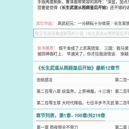
手指再度刷新，曹泽面带笑容的高呼：“深蓝，加点
您要是觉得《
长生武道从照顾皇后开始
》还不错的
其它作品：
高武纪元：一分耕耘十分收获
/
长生家
新书推荐：
假千金成了上京真团宠
、
三国：我马谡
被四神兽盯上
、
早通关了，你才拉我进怪谈
、
穿越
《长生武道从照顾皇后开始》最新12章节
完结感言
第二百
第二百零八章 妖蛮界，上界神魔，十三境！
生不朽
第二百
第二百零五章 大时代降临，七位半步不灭武
出征玄
第二百
圣诞生，多人游戏
大人的
章节列表，第1章~ 100章/共219章
第一章 雨夜带伞不带刀
第二章