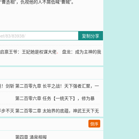
曹丞相”，仇视他的人不屑低喊“曹贼”。
复制分享
、
启禀王爷：王妃她是权谋大佬
、
盘龙：成为主神的我
境！剑斩
第二百零九章 长平之战！天下强者汇聚，一
击重创六大半步不灭武圣！
第二百零六章 任务【一统天下】，修为暴
半步不灭
涨，白龙胭脂
第二百零二章 太始界的底蕴，神武王天下无
敌，战力比肩不灭武圣
倒序
第四章 涌泉相报