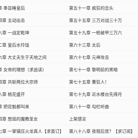
章 奉旨睡皇后
第五十一章 疯狂的念头
四章 主动出击
第五十五章 三万对战三十万
八章 一战定乾坤
第五十九章 一枪破甲三万六
二章 皇后水玲珑
第六十三章 太后
六章 大丈夫生于天地之间
第六十七章 元神攻击
章 女帝的理想（求追读）
第七十一章 黎明前的黑暗
四章 共斩两位大宗师
第七十五章 曹狂人！
八章 桃花盛开
第七十九章 近水楼台先得月
章 把花魁都叫来
第八十一章 勾栏听曲
四章 憋屈的魔教圣女
上架感言
七章 一掌镇压火龙真人【求首订】
第八十八章 夜宿后宫？【求订阅】