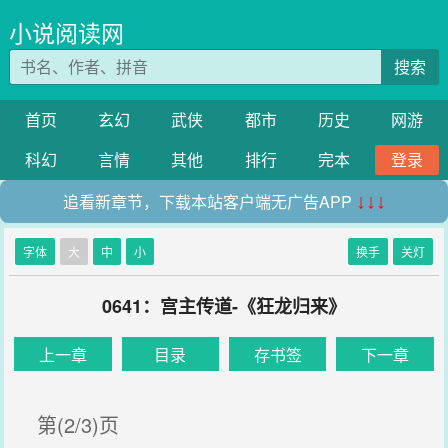
小说阅读网
搜索
首页
玄幻
武侠
都市
历史
网游
科幻
言情
其他
排行
完本
登录
追看新章节，下载本站客户端无广告APP
↓↓↓
字体
大
中
小
换手
关灯
0641：宫主传道-《狂龙归来》
上一章
目录
存书签
下一章
第(2/3)页