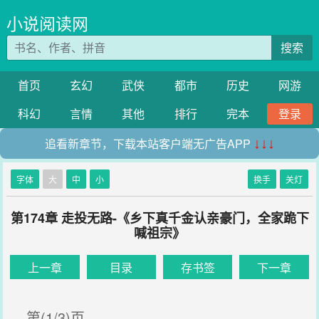
小说阅读网
搜索
首页
玄幻
武侠
都市
历史
网游
科幻
言情
其他
排行
完本
登录
追看新章节，下载本站客户端无广告APP
↓↓↓
字体
大
中
小
换手
关灯
第174章 走投无路-《乡下真千金认亲豪门，全家跪下
喊祖宗》
上一章
目录
存书签
下一章
第(1/3)页