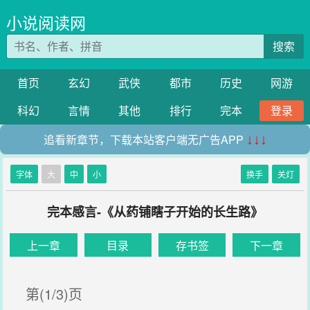
小说阅读网
搜索
首页
玄幻
武侠
都市
历史
网游
科幻
言情
其他
排行
完本
登录
追看新章节，下载本站客户端无广告APP
↓↓↓
字体
大
中
小
换手
关灯
完本感言-《从药铺瞎子开始的长生路》
上一章
目录
存书签
下一章
第(1/3)页