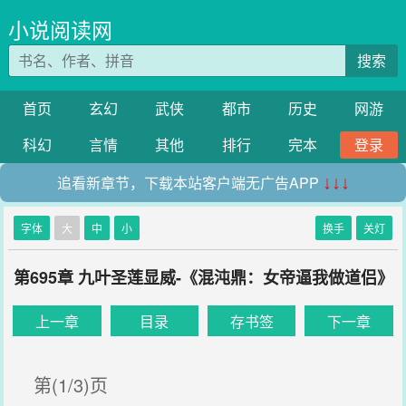
小说阅读网
搜索
首页
玄幻
武侠
都市
历史
网游
科幻
言情
其他
排行
完本
登录
追看新章节，下载本站客户端无广告APP
↓↓↓
字体
大
中
小
换手
关灯
第695章 九叶圣莲显威-《混沌鼎：女帝逼我做道侣》
上一章
目录
存书签
下一章
第(1/3)页